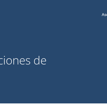
As
iciones de