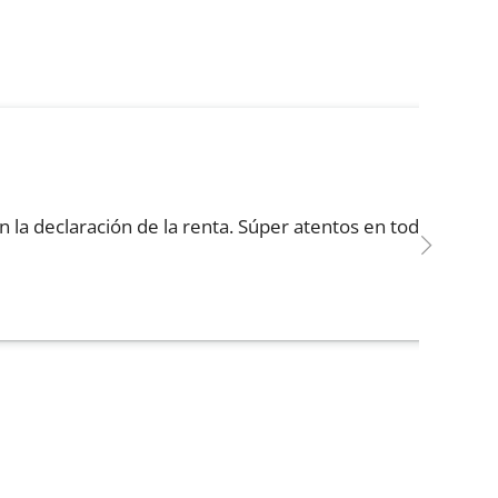
M
la declaración de la renta. Súper atentos en todo
Q