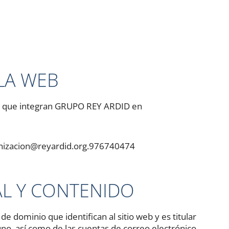
LA WEB
s que integran GRUPO REY ARDID en
nizacion@reyardid.org.976740474
AL Y CONTENIDO
dominio que identifican al sitio web y es titular
uno, así como de las cuentas de correo electrónico