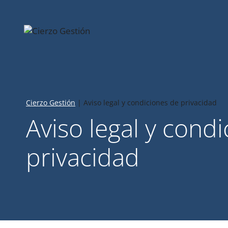
Saltar
al
contenido
Cierzo Gestión
|
Aviso legal y condiciones de privacidad
Aviso legal y cond
privacidad