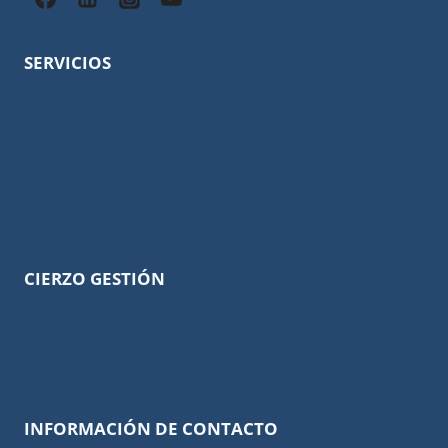
SERVICIOS
Asesoría laboral
Asesoría contable
Planes de Igualdad
Asesoría para Fundaciones
Centros Especiales de Empleo
Digitalización de documentos
Servicio de recepción y conserjería
CIERZO GESTIÓN
Asesoría en Huesca
Quiénes somos
Blog
Contacto
INFORMACIÓN DE CONTACTO